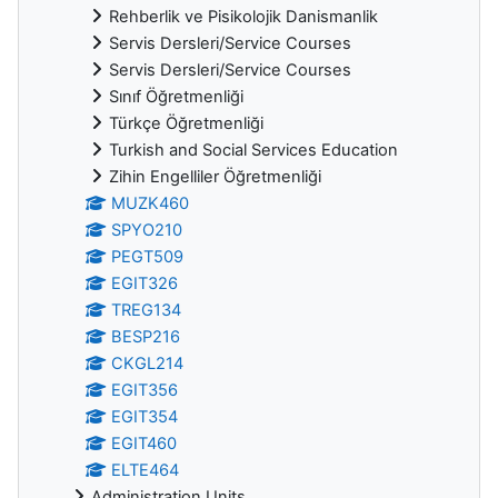
Rehberlik ve Pisikolojik Danismanlik
Servis Dersleri/Service Courses
Servis Dersleri/Service Courses
Sınıf Öğretmenliği
Türkçe Öğretmenliği
Turkish and Social Services Education
Zihin Engelliler Öğretmenliği
MUZK460
SPYO210
PEGT509
EGIT326
TREG134
BESP216
CKGL214
EGIT356
EGIT354
EGIT460
ELTE464
Administration Units