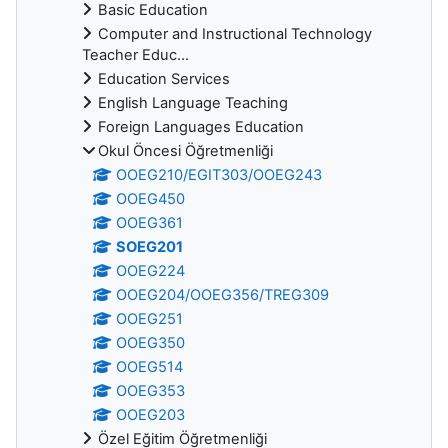
Basic Education
Computer and Instructional Technology
Teacher Educ...
Education Services
English Language Teaching
Foreign Languages Education
Okul Öncesi Öğretmenliği
OOEG210/EGIT303/OOEG243
OOEG450
OOEG361
SOEG201
OOEG224
OOEG204/OOEG356/TREG309
OOEG251
OOEG350
OOEG514
OOEG353
OOEG203
Özel Eğitim Öğretmenliği