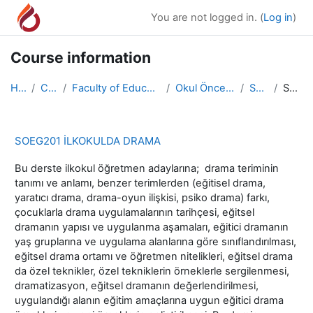
Skip to main content
You are not logged in. (
Log in
)
Course information
Home
Courses
Faculty of Education/Eğitim Fakültesi
Okul Öncesi Öğretmenliği
SOEG201
Summary
SOEG201 İLKOKULDA DRAMA
Bu derste ilkokul öğretmen adaylarına; drama teriminin
tanımı ve anlamı, benzer terimlerden (eğitisel drama,
yaratıcı drama, drama-oyun ilişkisi, psiko drama) farkı,
çocuklarla drama uygulamalarının tarihçesi, eğitsel
dramanın yapısı ve uygulanma aşamaları, eğitici dramanın
yaş gruplarına ve uygulama alanlarına göre sınıflandırılması,
eğitsel drama ortamı ve öğretmen nitelikleri, eğitsel drama
da özel teknikler, özel tekniklerin örneklerle sergilenmesi,
dramatizasyon, eğitsel dramanın değerlendirilmesi,
uygulandığı alanın eğitim amaçlarına uygun eğitici drama