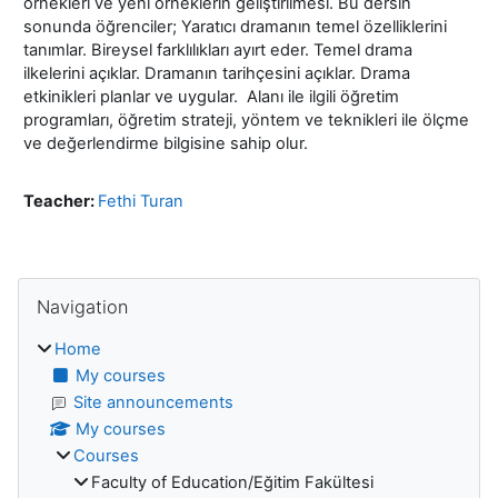
örnekleri ve yeni örneklerin geliştirilmesi. Bu dersin
sonunda öğrenciler; Yaratıcı dramanın temel özelliklerini
tanımlar. Bireysel farklılıkları ayırt eder. Temel drama
ilkelerini açıklar. Dramanın tarihçesini açıklar. Drama
etkinikleri planlar ve uygular. Alanı ile ilgili öğretim
programları, öğretim strateji, yöntem ve teknikleri ile ölçme
ve değerlendirme bilgisine sahip olur.
Teacher:
Fethi Turan
Blocks
Skip Navigation
Navigation
Home
My courses
Site announcements
My courses
Courses
Faculty of Education/Eğitim Fakültesi